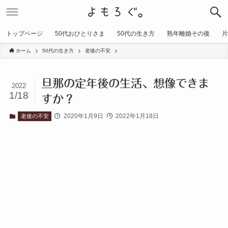
トップページ
50代おひとりさま
50代の生き方
熟年離婚その後
片
ホーム
50代の生き方
老後の不安
旦那の定年後の生活、想像できま
2022
1/18
すか？
2020年1月9日
2022年1月18日
老後の不安