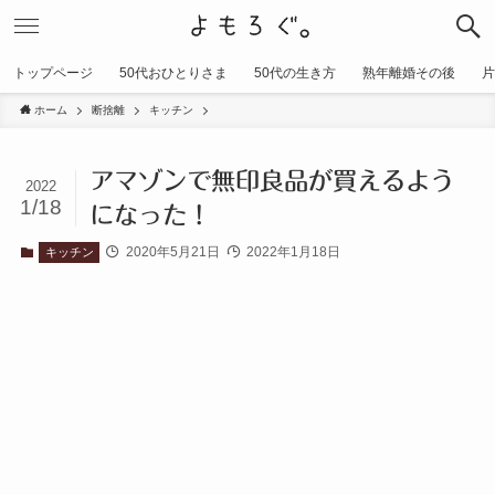
トップページ
50代おひとりさま
50代の生き方
熟年離婚その後
片
ホーム
断捨離
キッチン
アマゾンで無印良品が買えるよう
2022
1/18
になった！
2020年5月21日
2022年1月18日
キッチン