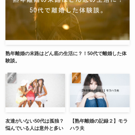
熟年離婚の末路はどん底の生活に？！50代で離婚した体
験談。
友達がいない50代は孤独？
【熟年離婚の記録２】モラ
悩んでいる人は意外と多い
ハラ夫