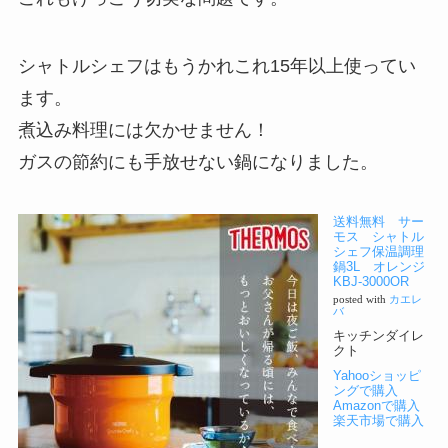
シャトルシェフはもうかれこれ15年以上使ってい
ます。
煮込み料理には欠かせません！
ガスの節約にも手放せない鍋になりました。
送料無料 サー
モス シャトル
シェフ保温調理
鍋3L オレンジ
KBJ-3000OR
posted with
カエレ
バ
キッチンダイレ
クト
Yahooショッピ
ングで購入
Amazonで購入
楽天市場で購入