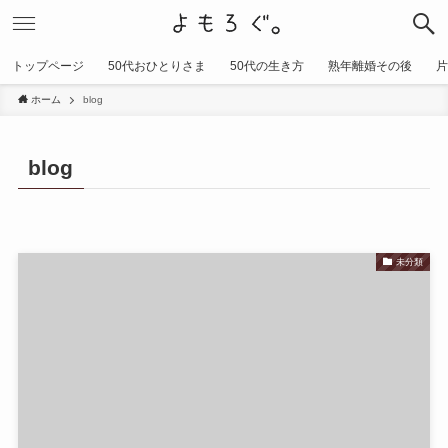
トップページ
50代おひとりさま
50代の生き方
熟年離婚その後
片
ホーム
blog
blog
未分類