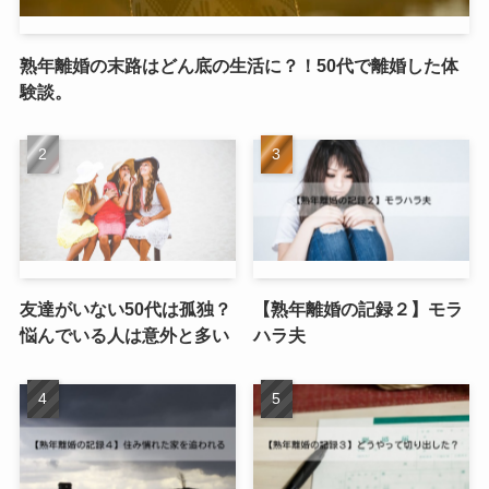
熟年離婚の末路はどん底の生活に？！50代で離婚した体
験談。
友達がいない50代は孤独？
【熟年離婚の記録２】モラ
悩んでいる人は意外と多い
ハラ夫